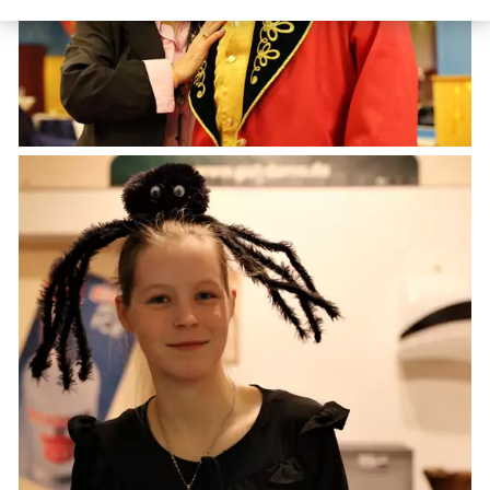
Darß-Festspiele
Eissegeln
Fischländer Strandgalopprennen
Maskenball in Born a. Darß
Lauferlebnisse
Lichterzauber
Oldtimer Sterntreffen
Prerower Drachenfest
Regatten
Tonnenabschlagen
up platt
Vereinsarbeit
Zeitzeugen
Begriffe der Region