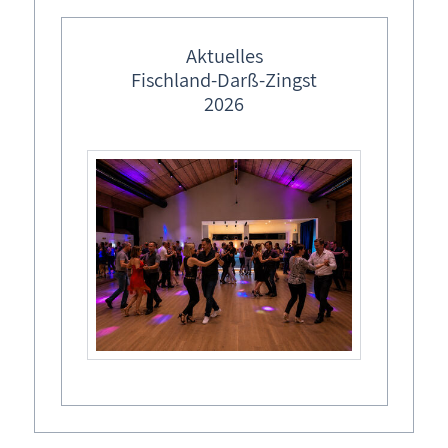
Geschichtliches
Aktuelles
Kranichbeobachtung
Fischland-Darß-Zingst
2026
Maritimes
Ostsee & Bodden
Sehenswertes
Traditionelles
altes Handwerk
Anbaden / Eisbaden
Borner Maskenbälle
Borner Maskenball
Borner Masken
Bilderserien
Darßer Drachenbootrennen
Darßer NaturfilmFestival