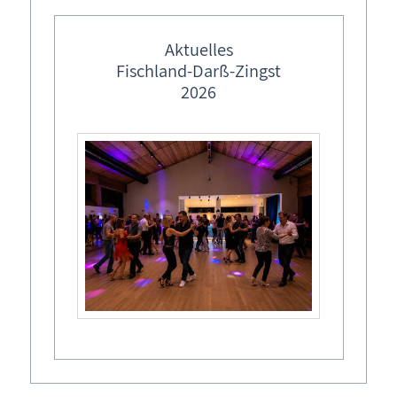
Aktuelles
Fischland-Darß-Zingst
2026
Strandübergang 7
Weststrand „Rehberge“
(Weg im Nationalpark)
18375
Born a. Darß
Notruf: 112