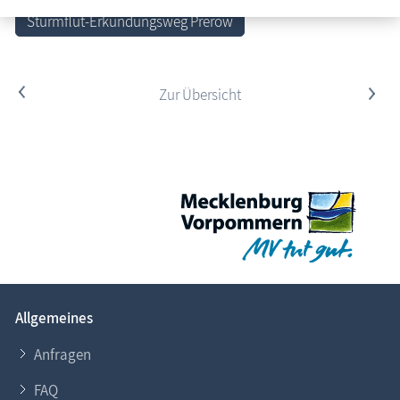
Sturmflut-Erkundungsweg Prerow
<
Zur Übersicht
>
Allgemeines
Anfragen
FAQ