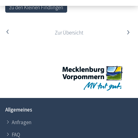
zu den Kleinen Findlingen
<
Zur Übersicht
>
Allgemeines
Anfragen
FAQ