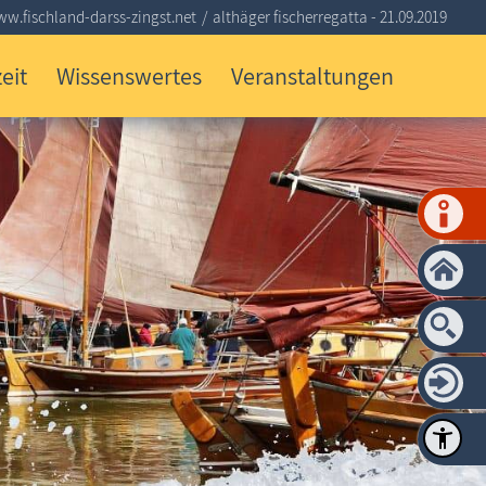
w.fischland-darss-zingst.net
althäger fischerregatta - 21.09.2019
eit
Wissenswertes
Veranstaltungen