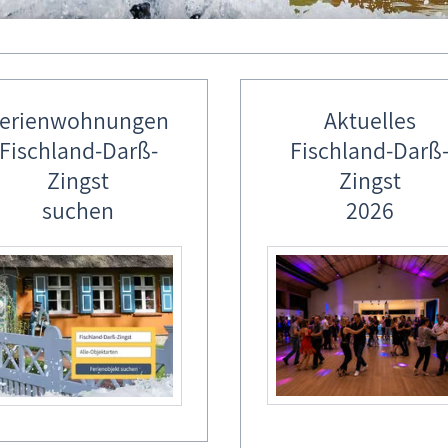
erienwohnungen
Aktuelles
Fischland-Darß-
Fischland-Darß
Zingst
Zingst
seebad Ahrenshhop
suchen
2026
äger Fischerregatta - 21.09.2019
oote im Althäger Hafen, boddenseitig. Althagen ist ein Ortsteil 