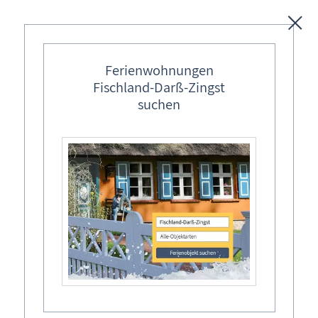
Donnerstag, 4. Dezember 2025
Unterkünfte
Ferienwohnungen
Fischland-Darß-Zingst
Regionales
suchen
Ostseebäder
Karten
Vorweihnachtliches
Freizeit
Beisammensein
Wissenswertes
Gastgeber: Familie Müller / Häse
Veranstaltungen
Wieck a. Darß
Trommelplatz 8a