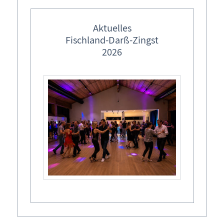
frei
Aktuelles
Fischland-Darß-Zingst
2026
Allgemeines
Anfragen
FAQ
Inhaltsverzeichnis
Kontakt
Login