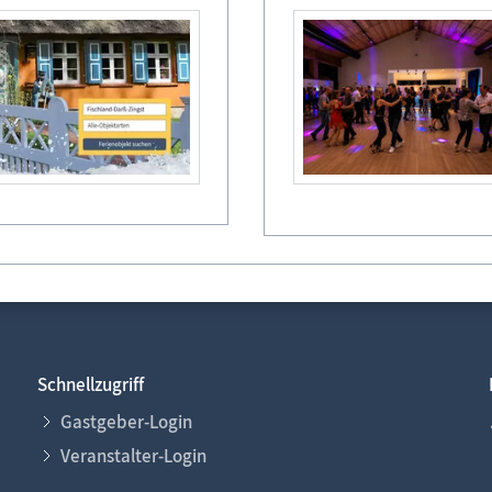
Legende
frei
reserviert
belegt
Abreise/ An
Schnellzugriff
Gastgeber-Login
Veranstalter-Login