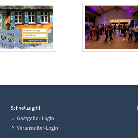
Legende
frei
reserviert
belegt
Abreise/ An
Schnellzugriff
Gastgeber-Login
Veranstalter-Login