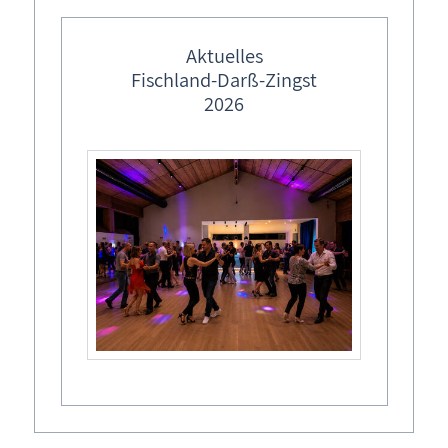
frei
Aktuelles
Fischland-Darß-Zingst
2026
Allgemeines
Anfragen
FAQ
Inhaltsverzeichnis
Kontakt
Login