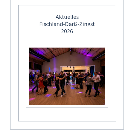
frei
Aktuelles
Fischland-Darß-Zingst
2026
Allgemeines
Anfragen
FAQ
Inhaltsverzeichnis
Kontakt
Login