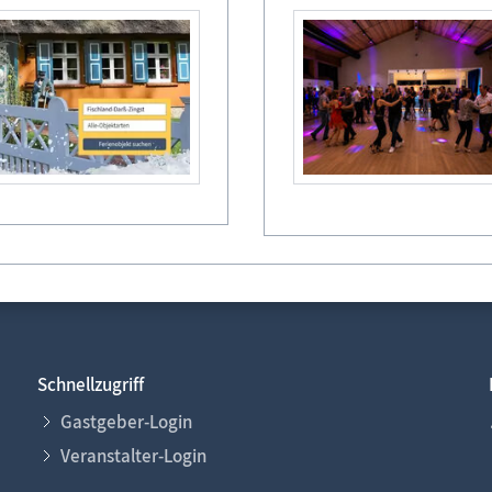
Legende
frei
reserviert
belegt
Abreise/ An
Schnellzugriff
Gastgeber-Login
Veranstalter-Login