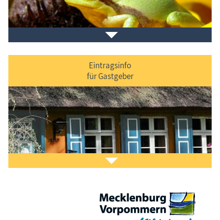
Veranstaltungen
im Ferienort und in der Umgebung.
Eintragsinfo
für Gastgeber
Laden Sie sich ein Stück Urlaub mit dem
Fischland-
Darß-Zingst-Kalender
auf den Bildschirm.
Das ist Kult.