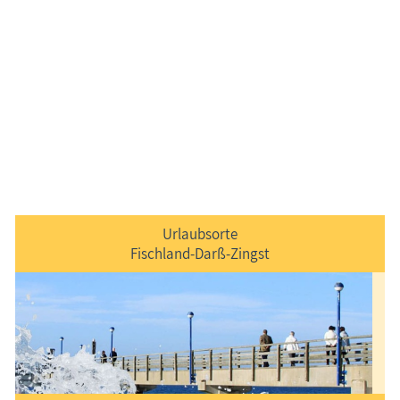
Urlaubsorte
Fischland-Darß-Zingst