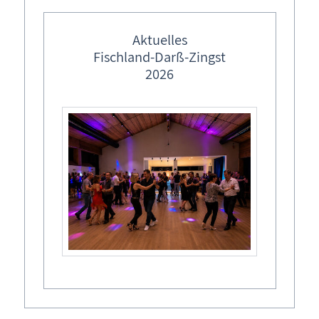
Ferienwohnung buchen
Aktuelles
Tel.: 0721-706 703
Fischland-Darß-Zingst
Mobil.: 0173 - 944 09 37
2026
Buchungskalender
Buchungsformular - Ferienwohnung unverbindlich
buchen
Ferienwohnung Ostseebad Prerow