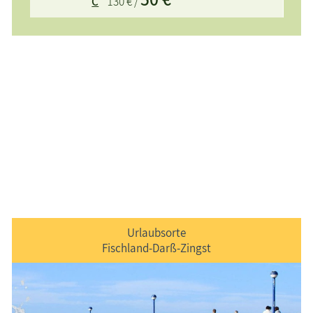
C
* 130 € /
Urlaubsorte
Fischland-Darß-Zingst