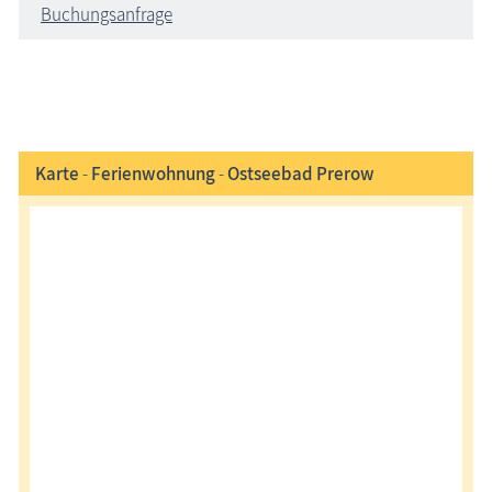
Buchungsanfrage
Karte
-
Ferienwohnung
-
Ostseebad Prerow