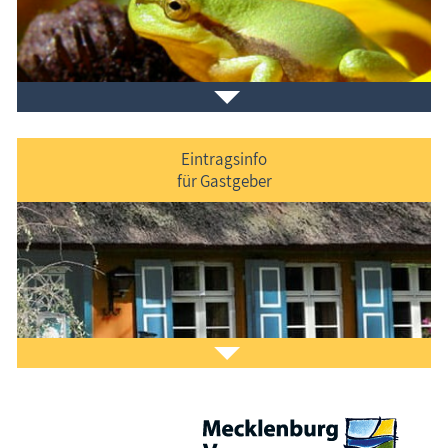
Veranstaltungen
im Ferienort und in der Umgebung.
Eintragsinfo
für Gastgeber
Laden Sie sich ein Stück Urlaub mit dem
Fischland-
Darß-Zingst-Kalender
auf den Bildschirm.
Das ist Kult.