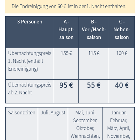
Die Endreinigung von 60 € ist in der 1. Nacht enthalten.
3 Personen
A -
B -
C -
Haupt­
Vor-/Nach­
Neben­
saison
saison
saison
Übernachtungspreis
155 €
115 €
100 €
1. Nacht (enthält
Endreinigung)
95 €
55 €
40 €
Übernachtungspreis
ab 2. Nacht
Saisonzeiten
Juli, August
Mai, Juni,
Januar,
September,
Februar,
Oktober,
März, April,
Weihnachten,
November,