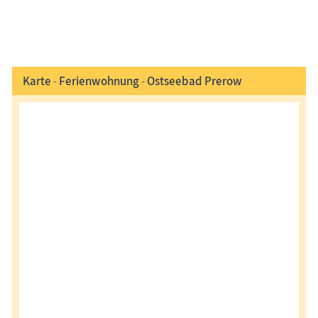
Karte
-
Ferienwohnung
-
Ostseebad Prerow