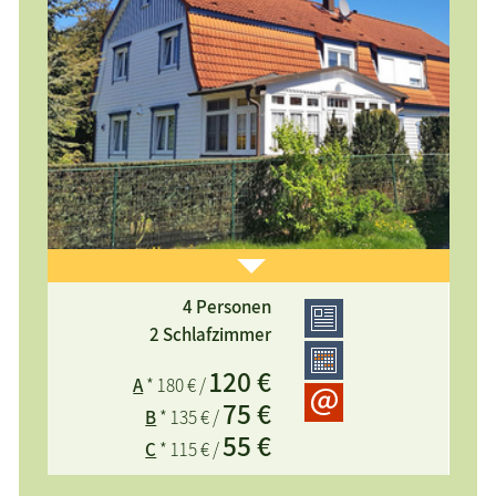
4 Personen
Ferienwohnung im Erdgeschoss mit Terrasse, 2
2 Schlafzimmer
separate Schlafzimmer, kostenloses WLAN,
120 €
A
* 180 € /
Nichtraucher, sehr ruhige zentrale Lage, 5 min zum
75 €
Strand, PKW-Stellplatz direkt am Haus.
B
* 135 € /
55 €
C
* 115 € /