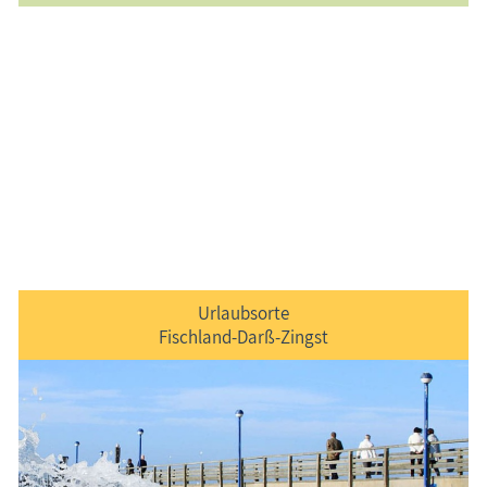
Urlaubsorte
Fischland-Darß-Zingst