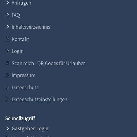
Anfragen
präsentieren?
FAQ
Gern helfen wir Ihnen dabei. Nehmen Sie
Kontakt
zu
Inhaltsverzeichnis
uns auf. Lesen Sie auch unsere
Eintragsinfo
für
Gastgeber.
Kontakt
Login
Scan mich - QR-Codes für Urlauber
Impressum
Datenschutz
Datenschutzeinstellungen
Schnellzugriff
Gastgeber-Login