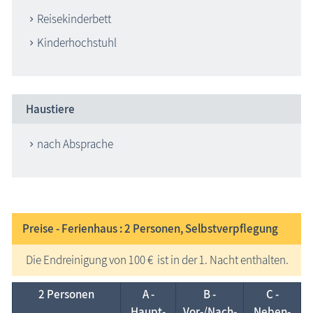
Reisekinderbett
Kinderhochstuhl
Haustiere
nach Absprache
Preise - Ferienhaus : 2
Personen, Selbstverpflegung
Die Endreinigung von 100 € ist in der 1. Nacht enthalten.
2 Personen
A -
B -
C -
Haupt­
Vor-/Nach­
Neben­