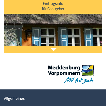
Eintragsinfo
für Gastgeber
Laden Sie sich ein Stück Urlaub mit dem
Fischland-
Darß-Zingst-Kalender
auf den Bildschirm.
Das ist Kult.
Allgemeines
Sie möchten
Ihr Ferien­objekt
im Informa­tions­
system www.Fischland-Darss-Zingst.net