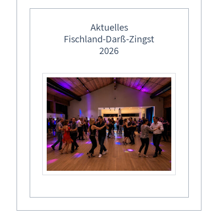
Ferienwohnung buchen
Aktuelles
Tel.: 038 233 - 694 05
Fischland-Darß-Zingst
Mobil.: 0173 - 813 72 63
2026
Buchungskalender
Buchungsformular - Ferienwohnung unverbindlich
buchen
Ferienwohnung Ostseebad Prerow