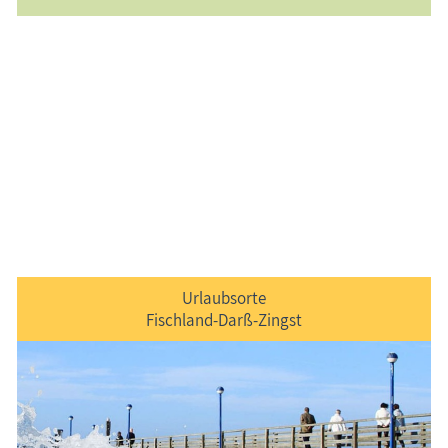
Urlaubsorte
Fischland-Darß-Zingst