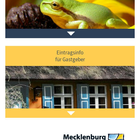
Veranstaltungen
im Ferienort und in der Umgebung.
Eintragsinfo
für Gastgeber
Laden Sie sich ein Stück Urlaub mit dem
Fischland-
Darß-Zingst-Kalender
auf den Bildschirm.
Das ist Kult.