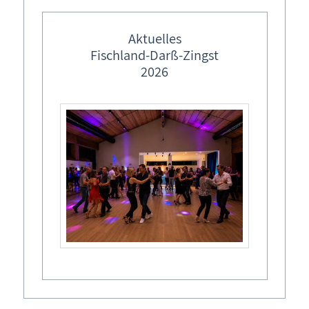
Ferienwohnung buchen
Aktuelles
Tel.: 038 233 - 550
Fischland-Darß-Zingst
2026
Buchungskalender
Buchungsformular - Ferienwohnung unverbindlich
buchen
Ferienwohnung Ostseebad Prerow