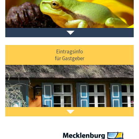
Veranstaltungen
im Ferienort und in der Umgebung.
Eintragsinfo
für Gastgeber
Laden Sie sich ein Stück Urlaub mit dem
Fischland-
Darß-Zingst-Kalender
auf den Bildschirm.
Das ist Kult.