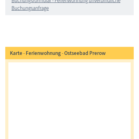
Buchungsformular - Ferienwohnung unverbindliche
Buchungsanfrage
Karte
-
Ferienwohnung
-
Ostseebad Prerow