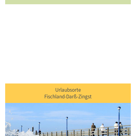
Urlaubsorte
Fischland-Darß-Zingst