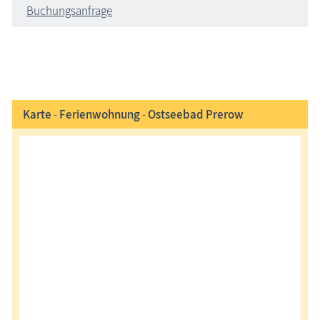
Buchungsanfrage
Karte
-
Ferienwohnung
-
Ostseebad Prerow