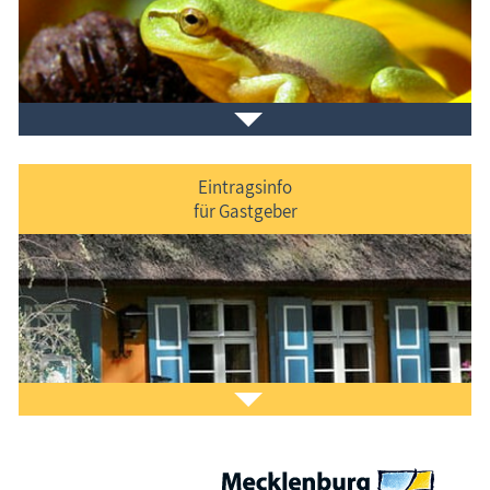
Veranstaltungen
im Ferienort und in der Umgebung.
Eintragsinfo
für Gastgeber
Laden Sie sich ein Stück Urlaub mit dem
Fischland-
Darß-Zingst-Kalender
auf den Bildschirm.
Das ist Kult.