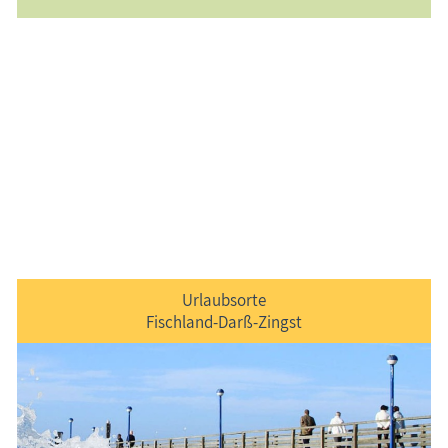
Urlaubsorte
Fischland-Darß-Zingst