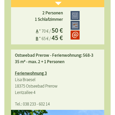
2 Personen
Ferienwohnung für 1-2 Personen, Nähe Barmer
1 Schlafzimmer
Kurklinik, separater Eingang, Terrasse,
50 €
A
* 70 € /
Gartenmöbel, Strand 10 Minuten, Hafen, Apotheke,
45 €
Arzt, Supermarkt 5 Minuten, W-LAN kostenlos
B
* 65 € /
Ostseebad Prerow - Ferienwohnung: 568-3
35 m² - max. 2 + 1 Personen
Ferienwohnung 3
Lisa Braesel
18375 Ostseebad Prerow
Lentzallee 4
Tel.: 038 233 - 602 14