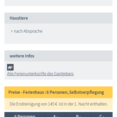
Haustiere
nach Absprache
weitere Infos
Alle Ferienunterkünfte des Gastgebers
Preise - Ferienhaus : 6
Personen, Selbstverpflegung
Die Endreinigung von 145 € ist in der 1. Nacht enthalten.
6 Personen
A -
B -
C -