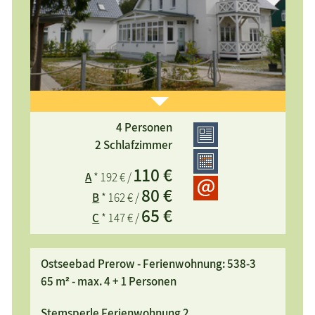
4 Personen
großzügige, modernisierte, exklusiv eingerichtete
2 Schlafzimmer
Ferienwohnung in einer ehemaligen Kapitänsvilla
110 €
A
* 192 € /
(saniert), ruhige, zentrale Lage an der Stems, Strand
80 €
800m, Süd-West-Balkon, Wannenbad, Loggia,
B
* 162 € /
65 €
Fußbodenheizung, WLAN, kinderfreundlich
C
* 147 € /
Ostseebad Prerow - Ferienwohnung: 538-3
65 m² - max. 4 + 1 Personen
Stemsperle Ferienwohnung 2