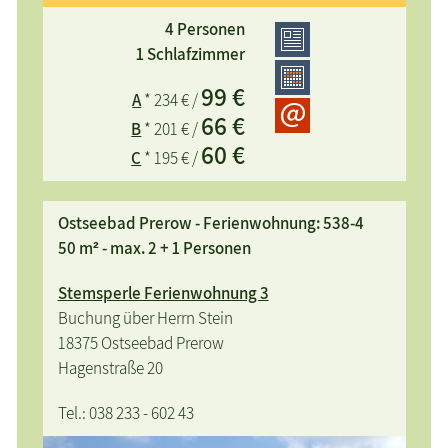
4 Personen
im Mai 2015 fertiggestellte, liebevoll und exklusiv
1 Schlafzimmer
eingerichtete Ferienwohnung in sanierter
99 €
A
* 234 € /
Kapitänsvilla, ruhige u. zentrale Lage, 8 min zum
66 €
Strand, 4 min zum Darßer Wald, 2 min ins
B
* 201 € /
60 €
Ortszentrum, freier Stemsblick, SW-Balkon,
C
* 195 € /
Fußbodenheizung, Loggia
Ostseebad Prerow - Ferienwohnung: 538-4
50 m² - max. 2 + 1 Personen
Stemsperle Ferienwohnung 3
Buchung über Herrn Stein
18375 Ostseebad Prerow
Hagenstraße 20
Tel.: 038 233 - 602 43