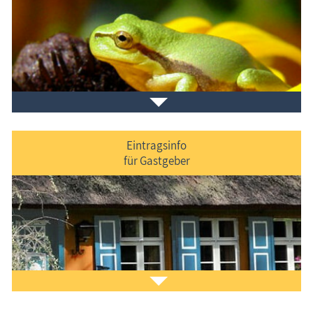
Veranstaltungen
im Ferienort und in der Umgebung.
Eintragsinfo
für Gastgeber
Laden Sie sich ein Stück Urlaub mit dem
Fischland-
Darß-Zingst-Kalender
auf den Bildschirm.
Das ist Kult.