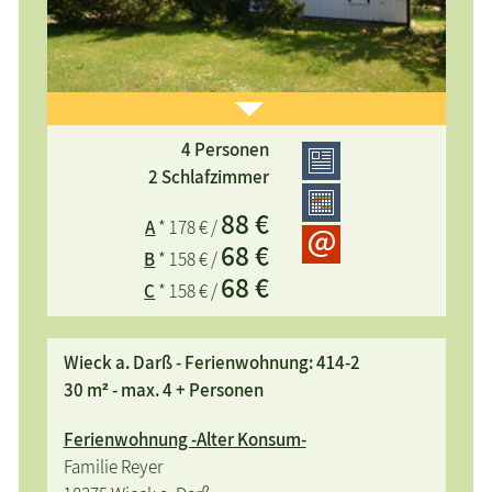
4 Personen
kinderfreundlich, zentral gelegen, mit Blick auf den
2 Schlafzimmer
Bodden
88 €
A
* 178 € /
68 €
B
* 158 € /
68 €
C
* 158 € /
Wieck a. Darß - Ferienwohnung: 414-2
30 m² - max. 4 + Personen
Ferienwohnung -Alter Konsum-
Familie Reyer