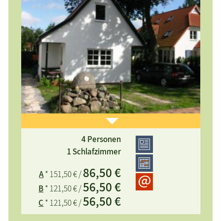
4 Personen
1 Aufbettung möglich, zentral gelegen, Terrasse,
1 Schlafzimmer
Grill, Gartenmöbel, Parkplatz
86,50 €
A
* 151,50 € /
56,50 €
B
* 121,50 € /
56,50 €
C
* 121,50 € /