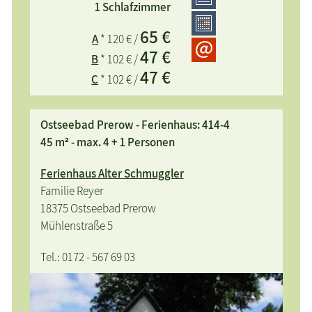
zentral gelegen, weitläufiges Grundstück
1 Schlafzimmer
65 €
A
* 120 € /
47 €
B
* 102 € /
47 €
C
* 102 € /
Ostseebad Prerow - Ferienhaus: 414-4
45 m² - max. 4 + 1 Personen
Ferienhaus Alter Schmuggler
Familie Reyer
18375 Ostseebad Prerow
Mühlenstraße 5
Tel.: 0172 - 567 69 03