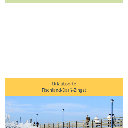
Urlaubsorte
Fischland-Darß-Zingst