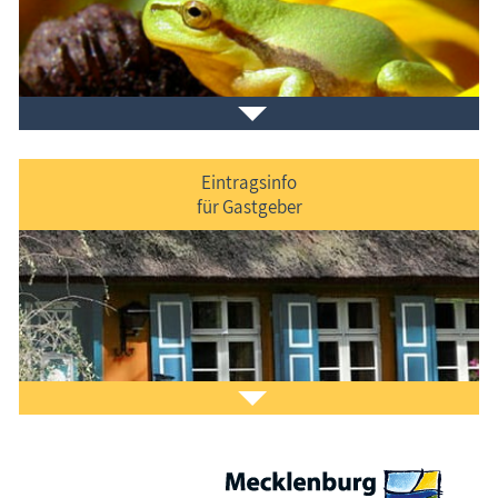
Veranstaltungen
im Ferienort und in der Umgebung.
Eintragsinfo
für Gastgeber
Laden Sie sich ein Stück Urlaub mit dem
Fischland-
Darß-Zingst-Kalender
auf den Bildschirm.
Das ist Kult.