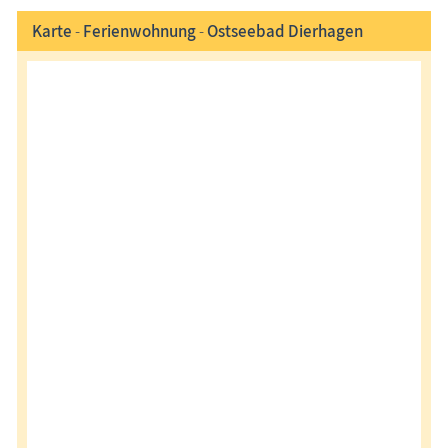
Karte
-
Ferienwohnung
-
Ostseebad Dierhagen