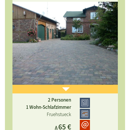
2 Personen
2 Aufbettungen möglich, mit Frühstück, Zimmer
1 Wohn-Schlafzimmer
mit überdachtem Balkon, mit Blick in die Natur -
Fruehstueck
auf den Gartenteich und Saaler Bodden, Parkplatz,
65 €
A
Nichtraucher