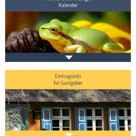
Kalender
Veranstaltungen
im Ferienort und in der Umgebung.
Eintragsinfo
für Gastgeber
Laden Sie sich ein Stück Urlaub mit dem
Fischland-
Darß-Zingst-Kalender
auf den Bildschirm.