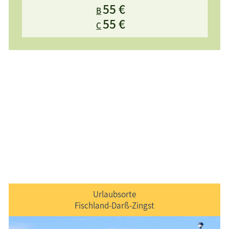
55 €
B
55 €
C
Urlaubsorte
Fischland-Darß-Zingst