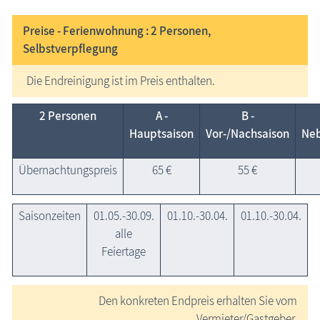
Preise - Ferienwohnung : 2
Personen,
Selbstverpflegung
Die Endreinigung ist im Preis enthalten.
2 Personen
A -
B -
Hauptsaison
Vor-/Nachsaison
Neb
Übernachtungspreis
65 €
55 €
Saisonzeiten
01.05.-30.09.
01.10.-30.04.
01.10.-30.04.
alle
Feiertage
Den konkreten Endpreis erhalten Sie vom
Vermieter/Gastgeber.