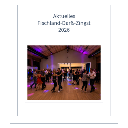
Ferienwohnung buchen
Aktuelles
Tel.: 03 82 26 - 452
Fischland-Darß-Zingst
Mobil.: 0171 - 748 79 88
2026
Buchungskalender
Buchungsformular - Ferienwohnung unverbindlich
buchen
Ferienwohnung Ostseebad Dierhagen