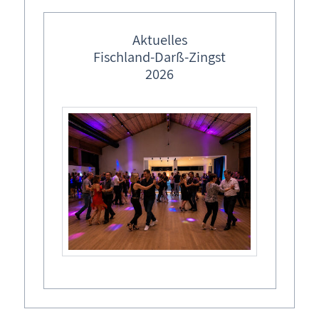
Tel.: 03 82 33 - 600 19
Mobil.: 0171 - 486 43 34
Aktuelles
Fax.: 0721 - 151 45 09 91
Fischland-Darß-Zingst
2026
Buchungskalender
Buchungsformular - Ferienwohnung unverbindlich
buchen
Ferienwohnung Ostseebad Prerow