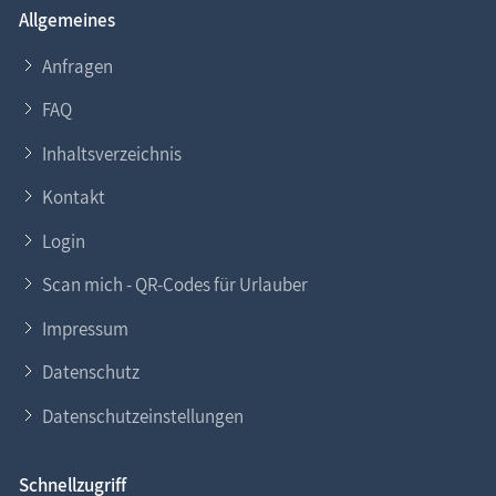
Allgemeines
Sie möchten
Ihr Ferien­objekt
im Informa­tions­
system www.Fischland-Darss-Zingst.net
Anfragen
präsentieren?
FAQ
Gern helfen wir Ihnen dabei. Nehmen Sie
Kontakt
zu
Inhaltsverzeichnis
uns auf. Lesen Sie auch unsere
Eintragsinfo
für
Gastgeber.
Kontakt
Login
Scan mich - QR-Codes für Urlauber
Impressum
Datenschutz
Datenschutzeinstellungen
Schnellzugriff