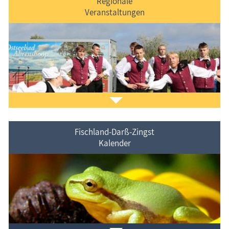
Regionale
Veranstaltungen
Der
Ferienorte auf Fischland-Darß-Zingst
vorgestellt.
Fischland-Darß-Zingst
Kalender
Veranstaltungen
im Ferienort und in der Umgebung.