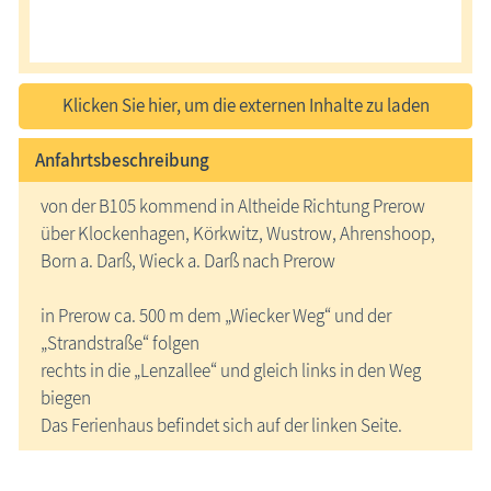
Klicken Sie hier, um die externen Inhalte zu laden
Anfahrtsbeschreibung
von der B105 kommend in Altheide Richtung Prerow
über Klockenhagen, Körkwitz, Wustrow, Ahrenshoop,
Born a. Darß, Wieck a. Darß nach Prerow
in Prerow ca. 500 m dem „Wiecker Weg“ und der
„Strandstraße“ folgen
rechts in die „Lenzallee“ und gleich links in den Weg
biegen
Das Ferienhaus befindet sich auf der linken Seite.