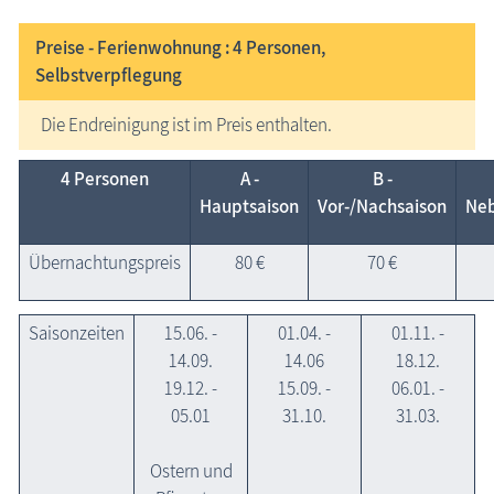
Preise - Ferienwohnung : 4
Personen,
Selbstverpflegung
Die Endreinigung ist im Preis enthalten.
4 Personen
A -
B -
Hauptsaison
Vor-/Nachsaison
Neb
Übernachtungspreis
80 €
70 €
Saisonzeiten
15.06. -
01.04. -
01.11. -
14.09.
14.06
18.12.
19.12. -
15.09. -
06.01. -
05.01
31.10.
31.03.
Ostern und