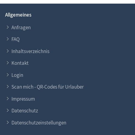
Allgemeines
Sie möchten
Ihr Ferien­objekt
im Informa­tions­
system www.Fischland-Darss-Zingst.net
Anfragen
präsentieren?
FAQ
Gern helfen wir Ihnen dabei. Nehmen Sie
Kontakt
zu
Inhaltsverzeichnis
uns auf. Lesen Sie auch unsere
Eintragsinfo
für
Gastgeber.
Kontakt
Login
Scan mich - QR-Codes für Urlauber
Impressum
Datenschutz
Datenschutzeinstellungen