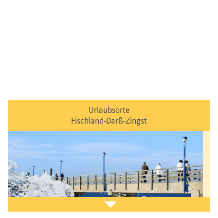
Urlaubsorte
Fischland-Darß-Zingst