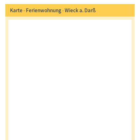
Karte
-
Ferienwohnung
-
Wieck a. Darß