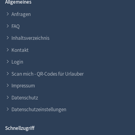
Allgemeines
Sie möchten
Ihr Ferien­objekt
im Informa­tions­
system www.Fischland-Darss-Zingst.net
Anfragen
präsentieren?
FAQ
Gern helfen wir Ihnen dabei. Nehmen Sie
Kontakt
zu
Inhaltsverzeichnis
uns auf. Lesen Sie auch unsere
Eintragsinfo
für
Gastgeber.
Kontakt
Login
Scan mich - QR-Codes für Urlauber
Impressum
Datenschutz
Datenschutzeinstellungen
Schnellzugriff