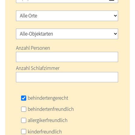
Ferienwohnungen entlang der Ostsee / MV
Regionales
Ostseebäder
Karten
Anzahl Personen
Freizeit
Anzahl Schlafzimmer
Wissenswertes
Veranstaltungen
behindertengerecht
behindertenfreundlich
allergikerfreundlich
kinderfreundlich