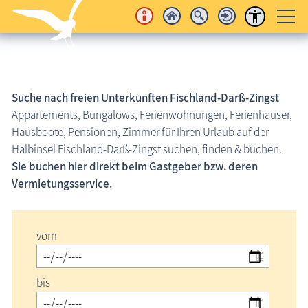
Unterkünfte
Suche nach freien Unterkünften
Suche nach freien Unterkünften
Fischland-Darß-Zingst
Suche nach Art
Appartements, Bungalows, Ferienwohnungen, Ferienhäuser,
Hausboote, Pensionen, Zimmer für Ihren Urlaub auf der
Suche nach Ortschaft
Halbinsel Fischland-Darß-Zingst suchen, finden & buchen.
Suche in Ortskarte
Sie buchen hier direkt beim Gastgeber bzw. deren
Vermietungsservice.
Kranichtourismus
Neu eingestellte Unterkünfte
Buchungsbedingungen
vom
Kurabgabe / Kurtaxe
bis
Last Minute