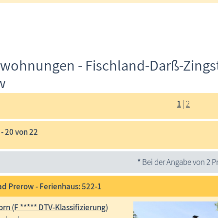
nwohnungen - Fischland-Darß-Zingst
w
1
|
2
1 - 20 von 22
*
Bei der Angabe von 2 Pr
d Prerow - Ferienhaus: 522-1
rn (F ***** DTV-Klassifizierung)