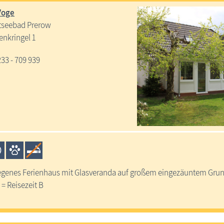
 Voge
tseebad Prerow
nkringel 1
233 - 709 939
legenes Ferienhaus mit Glasveranda auf großem eingezäuntem Grun
 = Reisezeit B