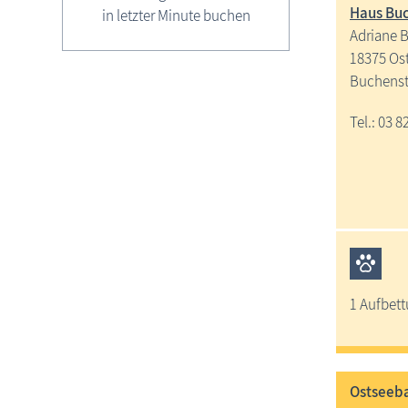
Haus Bu
in letzter Minute buchen
Adriane 
18375 Os
Buchenst
Tel.: 03 8
1 Aufbett
Ostseeba