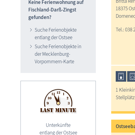
Britta R
Keine Ferienwohnung auf
18375 Os
Fischland-Darß-Zingst
Dornenec
gefunden?
Tel.: 038 
Suche Ferienobjekte
entlang der Ostsee
Suche Ferienobjekte in
der Mecklenburg-
Vorpommern-Karte
1 Kleinki
Stellplät
Unterkünfte
Ostseeba
entlang der Ostsee