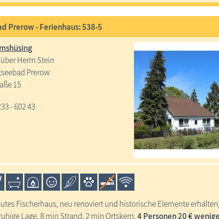
d Prerow - Ferienhaus: 538-5
emshüsing
über Herrn Stein
tseebad Prerow
raße 15
233 - 602 43
utes Fischerhaus, neu renoviert und historische Elemente erhalten,
 ruhige Lage, 8 min Strand, 2 min Ortskern,
4 Personen 20 € wenig