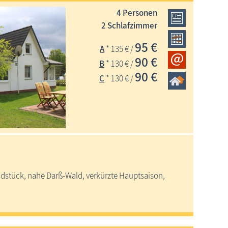
4 Personen
2 Schlafzimmer
95 €
A
* 135 € /
90 €
B
* 130 € /
90 €
C
* 130 € /
dstück, nahe Darß-Wald, verkürzte Hauptsaison,