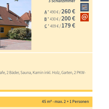
3 Schlafzimmer
260 €
A
* 490 € /
200 €
B
* 430 € /
179 €
C
* 409 € /
fe, 2 Bäder, Sauna, Kamin inkl. Holz, Garten, 2 PKW-
45 m² - max. 2 + 1 Personen