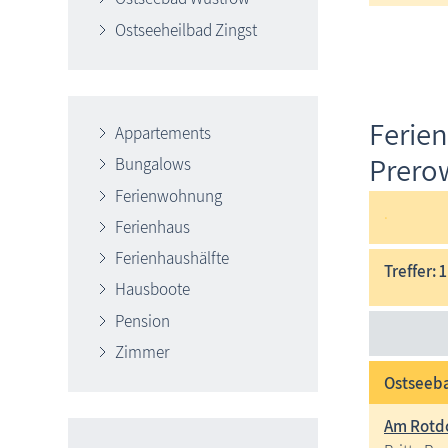
Ostseeheilbad Zingst
Ferie
Appartements
Prero
Bungalows
Ferienwohnung
.
Ferienhaus
Ferienhaushälfte
Treffer: 
Hausboote
Pension
Zimmer
Ostseeba
Am Rotdo