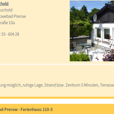
chold
Buchold
tseebad Prerow
raße 10a
2 33 - 604 28
ung möglich, ruhige Lage, Strand bzw. Zentrum 5 Minuten, Terrasse
d Prerow - Ferienhaus: 110-3