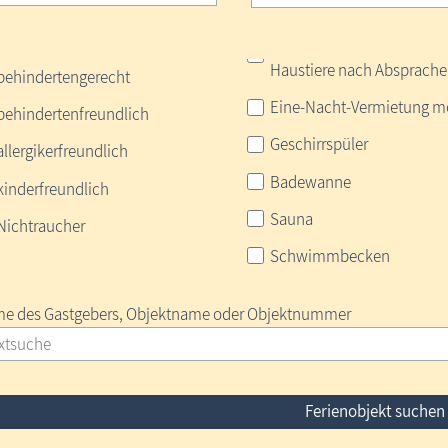
Haustiere nach Absprache
behindertengerecht
Eine-Nacht-Vermietung m
behindertenfreundlich
Geschirrspüler
allergikerfreundlich
Badewanne
kinderfreundlich
Sauna
Nichtraucher
Schwimmbecken
e des Gastgebers, Objektname oder Objektnummer
Ferienobjekt suchen