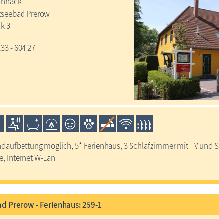
ennhack
tseebad Prerow
k 3
233 - 604 27
ndaufbettung möglich, 5* Ferienhaus, 3 Schlafzimmer mit TV und Sa
ze, Internet W-Lan
d Prerow - Ferienhaus: 259-1