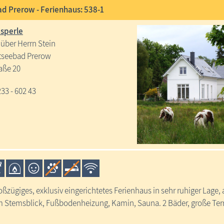
d Prerow - Ferienhaus: 538-1
sperle
über Herrn Stein
tseebad Prerow
aße 20
233 - 602 43
roßzügiges, exklusiv eingerichtetes Ferienhaus in sehr ruhiger Lage
em Stemsblick, Fußbodenheizung, Kamin, Sauna. 2 Bäder, große Te