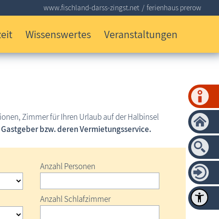
www.fischland-darss-zingst.net
ferienhaus prerow
eit
Wissenswertes
Veranstaltungen
nen, Zimmer für Ihren Urlaub auf der Halbinsel
m Gastgeber bzw. deren Vermietungsservice.
Anzahl Personen
Anzahl Schlafzimmer