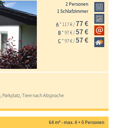
2 Personen
1 Schlafzimmer
77 €
A
* 117 € /
57 €
B
* 97 € /
57 €
C
* 97 € /
, Parkplatz, Tiere nach Absprache
64 m² - max. 4 + 0 Personen