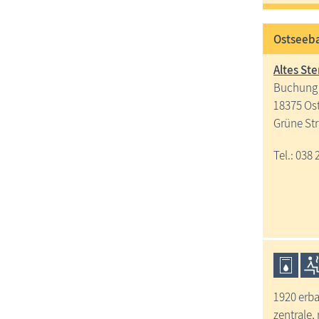
Ostseeba
Altes St
Buchung 
18375 Os
Grüne St
Tel.: 038 
1920 erba
zentrale,