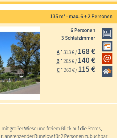
135 m² - max. 6 + 2 Personen
6 Personen
3 Schlafzimmer
168 €
A
* 313 € /
140 €
B
* 285 € /
115 €
C
* 260 € /
 mit großer Wiese und freiem Blick auf die Stems,
er
, angrenzender Bunglow für 2 Personen zubuchbar