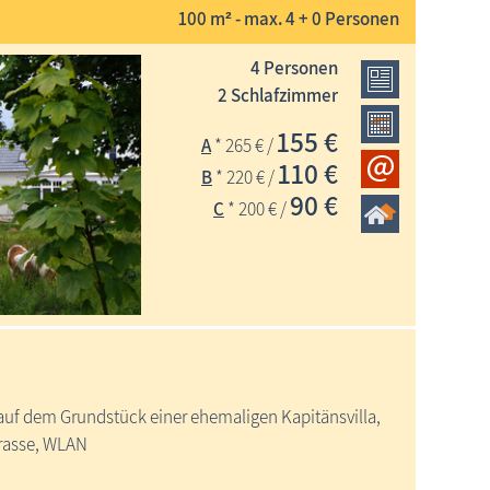
100 m² - max. 4 + 0 Personen
4 Personen
2 Schlafzimmer
155 €
A
* 265 € /
110 €
B
* 220 € /
90 €
C
* 200 € /
, auf dem Grundstück einer ehemaligen Kapitänsvilla,
rrasse, WLAN