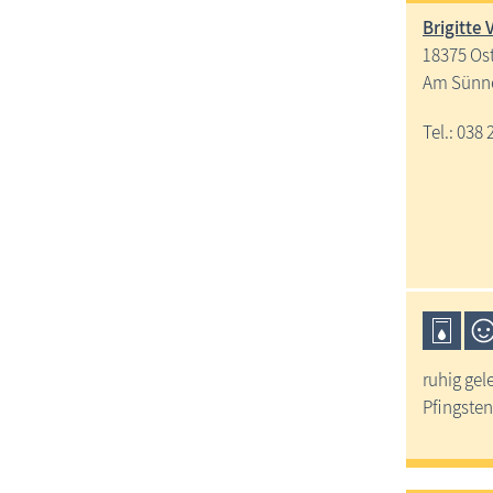
Brigitte
18375 Os
Am Sünne
Tel.: 038 
ruhig ge
Pfingsten