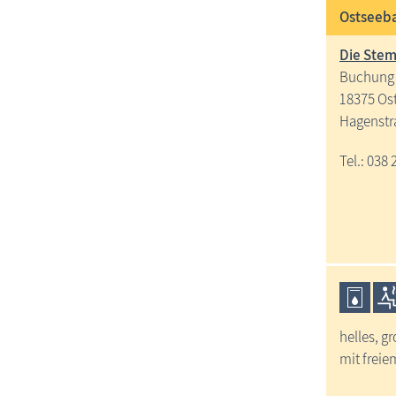
Ostseeba
Die Stem
Buchung 
18375 Os
Hagenstr
Tel.: 038 
helles, g
mit frei