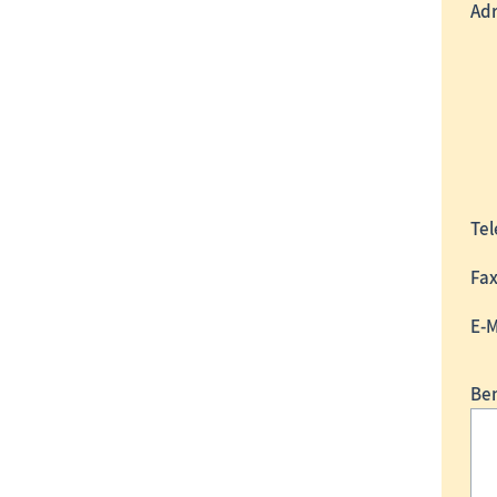
Adr
Te
Fa
E-M
Be