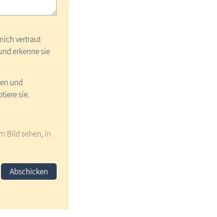
mich vertraut
nd erkenne sie
sen und
tiere sie.
em Bild sehen, in
Abschicken