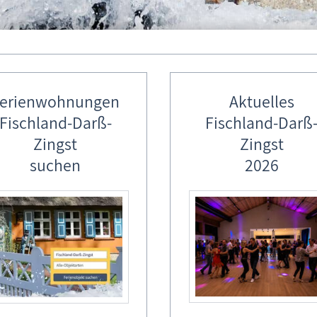
erienwohnungen
Aktuelles
Fischland-Darß-
Fischland-Darß
Zingst
Zingst
d-Darß-Zingst - Ostseeheilbad Zingst
erbindliche Buchungsanfrage
suchen
2026
ienwohnung - Unterkunft 3 - M&M K
Diese unverbindliche Buchungsanfrage wird,
per E-Mail, direkt zum Gastgeber weitergeleitet.
Bitte füllen Sie alle mit dem * gekennzeichneten Felder so