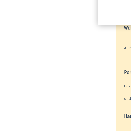
Bu
Wun
Aus
Per
dav
und
Hau