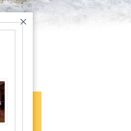
-
aprolat
rgsam aus!
Informationssystem Fischland-Darß-Zingst