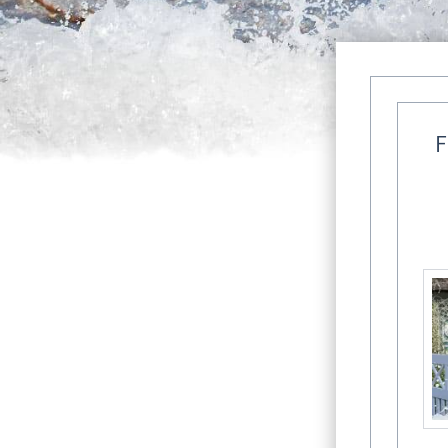
F
Fischlan
unv
Fer