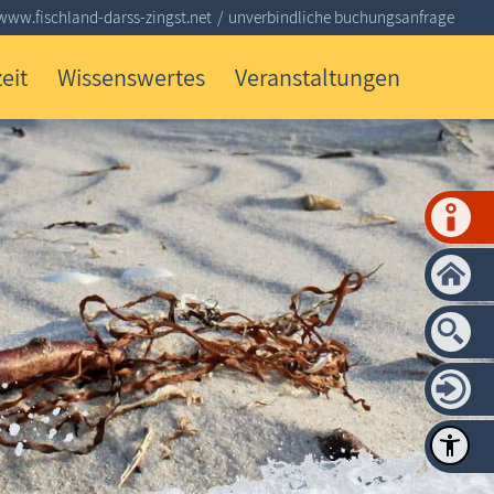
www.fischland-darss-zingst.net
unverbindliche buchungsanfrage
eit
Wissenswertes
Veranstaltungen