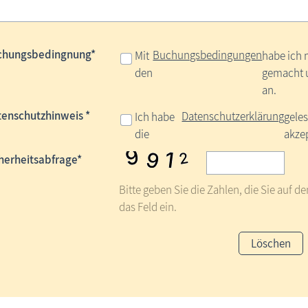
chungsbedingnung*
Buchungsbedingungen
Mit
habe ich 
den
gemacht u
an.
enschutzhinweis *
Datenschutzerklärung
Ich habe
gele
die
akzep
herheitsabfrage*
Bitte geben Sie die Zahlen, die Sie auf d
das Feld ein.
Löschen