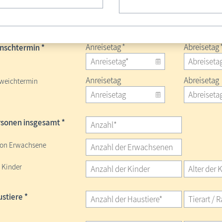
chungskalender
Belegung anzeigen
Anreisetag
*
Abreisetag
schtermin *
Anreisetag
Abreisetag
weichtermin
sonen insgesamt *
on Erwachsene
 Kinder
stiere *