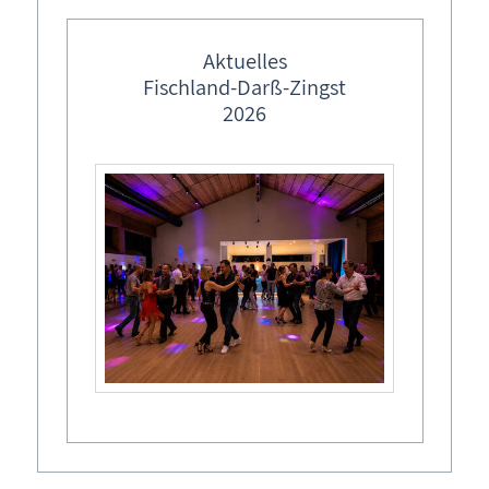
Bitte füllen Sie alle mit dem * gekennzeichneten
Felder sorgsam aus!
Aktuelles
Fischland-Darß-Zingst
Buchungskalender
2026
Belegung anzeigen
Wunschtermin *
Anreisetag
*
Abreisetag
*
Ausweichtermin
Anreisetag