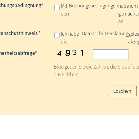
chungsbedingnung*
Buchungsbedingungen
Mit
habe ich 
den
gemacht u
an.
enschutzhinweis *
Datenschutzerklärung
Ich habe
gele
die
akzep
herheitsabfrage*
Bitte geben Sie die Zahlen, die Sie auf d
das Feld ein.
Löschen