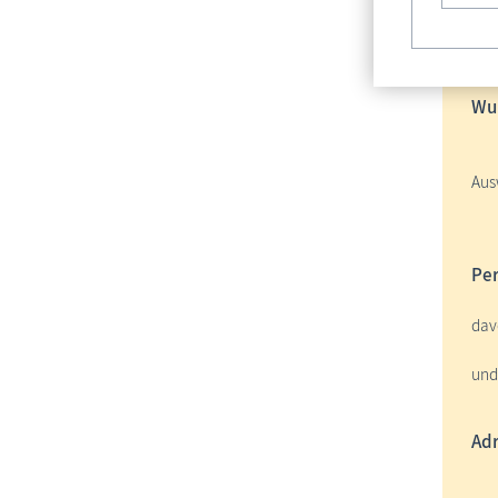
Bu
Wun
Aus
Per
dav
und
Adr