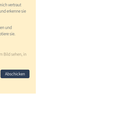
mich vertraut
nd erkenne sie
sen und
tiere sie.
em Bild sehen, in
Abschicken