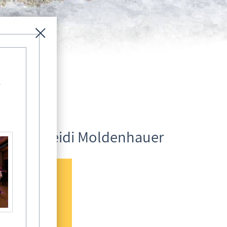
-
nes undHeidi Moldenhauer
rgsam aus!
Informationssystem Fischland-Darß-Zingst