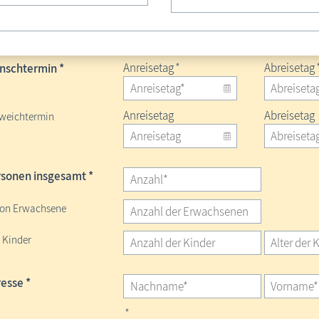
chungskalender
Belegung anzeigen
Anreisetag
*
Abreisetag
schtermin *
Anreisetag
Abreisetag
weichtermin
sonen insgesamt *
on Erwachsene
 Kinder
esse *
*