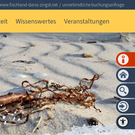
www.fischland-darss-zingst.net
unverbindliche buchungsanfrage
eit
Wissenswertes
Veranstaltungen