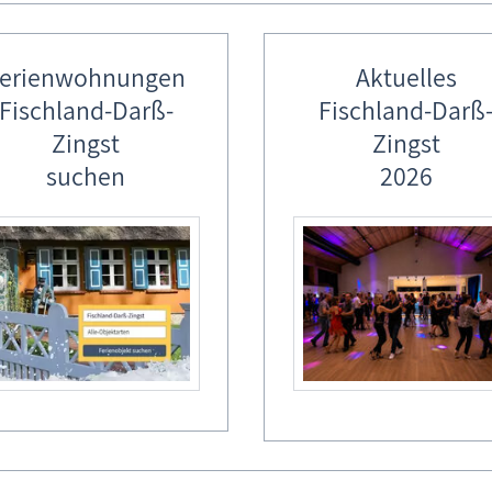
erienwohnungen
Aktuelles
Fischland-Darß-
Fischland-Darß
Zingst
Zingst
suchen
2026
ß-Zingst
erienobjekte des Gastgebers
geber verfügen über mehrere Ferienobjekte. Somit besteht die Mögl
gliedern oder Freunden zu verbringen, indem Sie mehrere Ferieno
 Buchungskalender des Gastgebers.
d Prerow - Ferienwohnung: 21-1
aus Damms