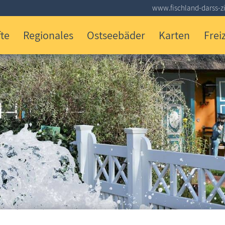
www.fischland-darss-zi
te
Regionales
Ostseebäder
Karten
Freiz