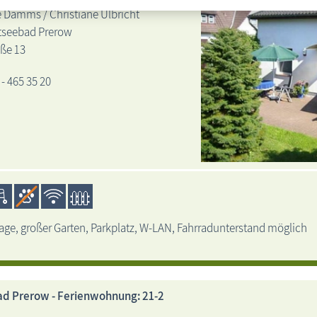
 Damms / Christiane Ulbricht
tseebad Prerow
aße 13
 - 465 35 20
age, großer Garten, Parkplatz, W-LAN, Fahrradunterstand möglich
d Prerow - Ferienwohnung: 21-2