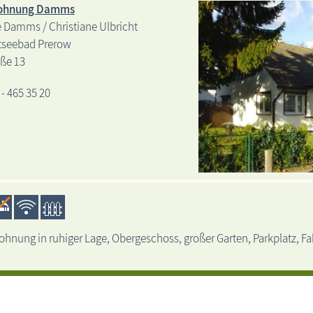
ohnung Damms
 Damms / Christiane Ulbricht
tseebad Prerow
aße 13
 - 465 35 20
Ferie
hnung in ruhiger Lage, Obergeschoss, großer Garten, Parkplatz, F