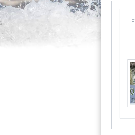
F
Fischland-Dar
Alle F
Einige Gast
Familienmit
dazu in die
Ostseeba
Ferienh