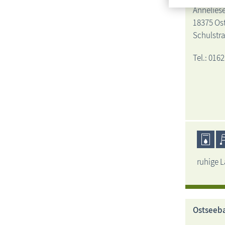
Anneliese
18375 Os
Schulstr
Tel.: 0162
ruhige L
Ostseeba