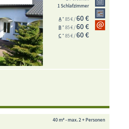
1 Schlafzimmer
60 €
A
* 85 € /
60 €
B
* 85 € /
60 €
C
* 85 € /
40 m² - max. 2 + Personen