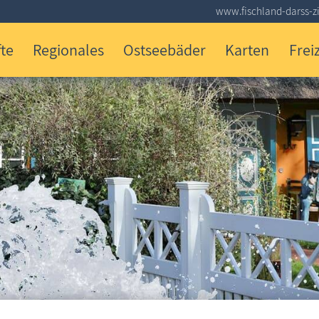
www.fischland-darss-zi
te
Regionales
Ostseebäder
Karten
Freiz