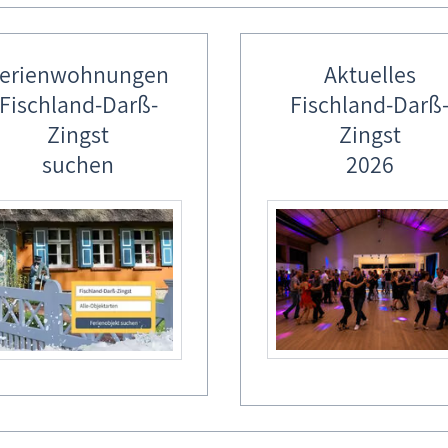
erienwohnungen
Aktuelles
Fischland-Darß-
Fischland-Darß
Zingst
Zingst
suchen
2026
ß-Zingst
erienobjekte des Gastgebers
geber verfügen über mehrere Ferienobjekte. Somit besteht die Mögl
gliedern oder Freunden zu verbringen, indem Sie mehrere Ferieno
 Buchungskalender des Gastgebers.
d Ahrenshoop - Ferienhaus: 16-1
f Völkner