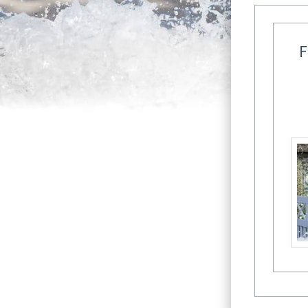
F
Fischland-Dar
Alle F
Einige Gast
Familienmit
dazu in die
Ostseeba
Reiterho