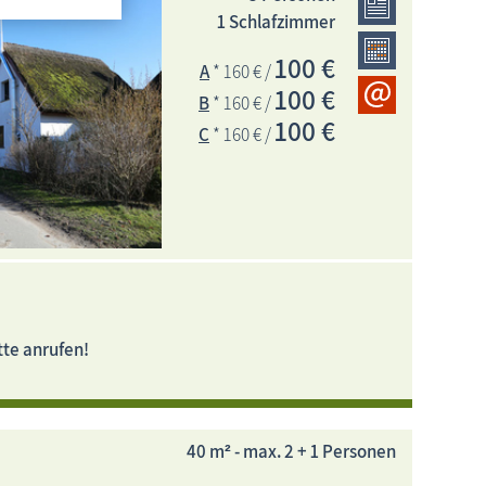
1 Schlafzimmer
100 €
A
* 160 € /
100 €
B
* 160 € /
100 €
C
* 160 € /
tte anrufen!
40 m² - max. 2 + 1 Personen