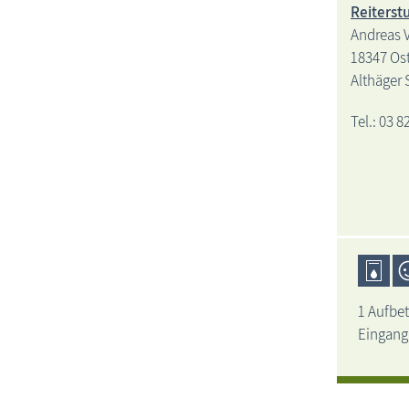
Reiterst
Andreas 
18347 Os
Althäger 
Tel.: 03 8
1 Aufbet
Eingang,