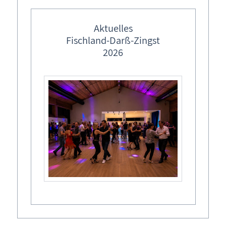
frei
Aktuelles
Fischland-Darß-Zingst
2026
Allgemeines
Anfragen
FAQ
Inhaltsverzeichnis
Kontakt
Login