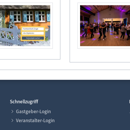
Legende
frei
reserviert
belegt
Abreise/ An
Schnellzugriff
Gastgeber-Login
Veranstalter-Login