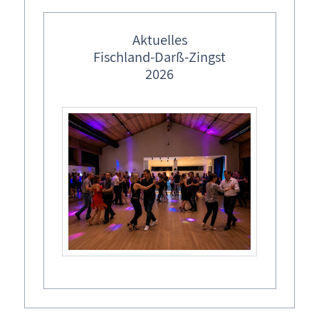
frei
Aktuelles
Fischland-Darß-Zingst
2026
Allgemeines
Anfragen
FAQ
Inhaltsverzeichnis
Kontakt
Login