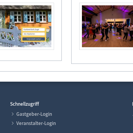
Legende
frei
reserviert
belegt
Abreise/ An
Schnellzugriff
Gastgeber-Login
Veranstalter-Login