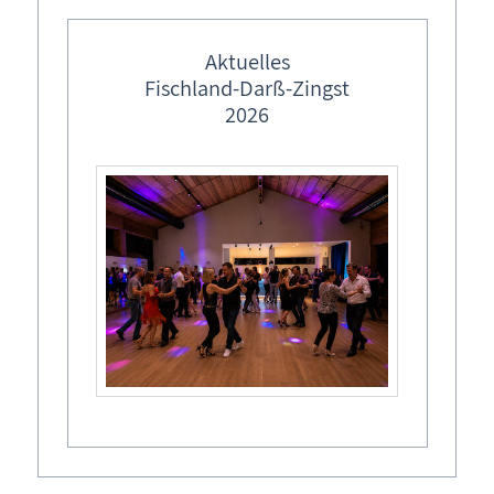
frei
Aktuelles
Fischland-Darß-Zingst
2026
Allgemeines
Anfragen
FAQ
Inhaltsverzeichnis
Kontakt
Login